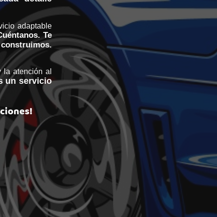
icio adaptable
Cuéntanos. Te
struimos.
la atención al
 un servicio
aciones!