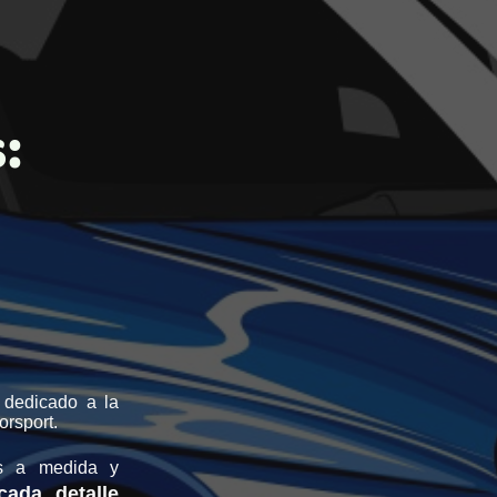
s:
 dedicado a la
orsport.
s a medida y
ada detalle